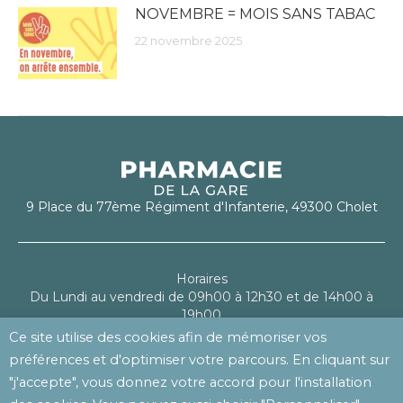
NOVEMBRE = MOIS SANS TABAC
22 novembre 2025
9 Place du 77ème Régiment d'Infanterie, 49300 Cholet
Horaires
Du Lundi au vendredi de 09h00 à 12h30 et de 14h00 à
19h00
Le samedi de 09h00 à 13h00
Ce site utilise des cookies afin de mémoriser vos
préférences et d'optimiser votre parcours. En cliquant sur
Mentions légales
"j'accepte", vous donnez votre accord pour l'installation
Politique de confidentialité