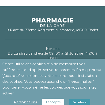
9 Place du 77ème Régiment d'Infanterie, 49300 Cholet
Horaires
Du Lundi au vendredi de 09h00 à 12h30 et de 14h00 à
19h00
Le samedi de 09h00 à 13h00
Ce site utilise des cookies afin de mémoriser vos
préférences et d'optimiser votre parcours. En cliquant sur
Mentions légales
"j'accepte", vous donnez votre accord pour l'installation
Politique de confidentialité
des cookies. Vous pouvez aussi choisir "Personnaliser"
pour gérer vous-même les cookies que vous souhaitez
activer
© 2023 Pharmacie de la Gare Cholet -
Réalisé par l'agence web
Personnaliser
J'accepte
Je refuse
Makeo